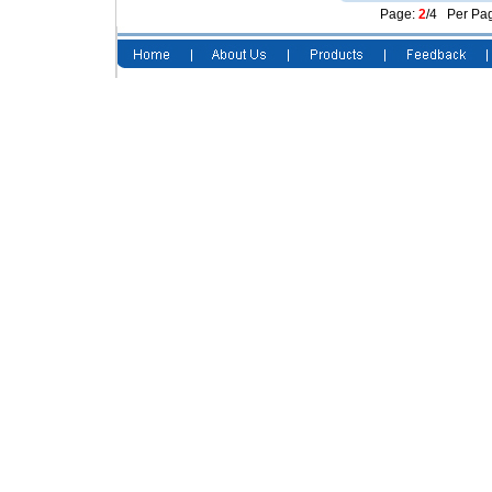
Page:
2
/4 Per Pag