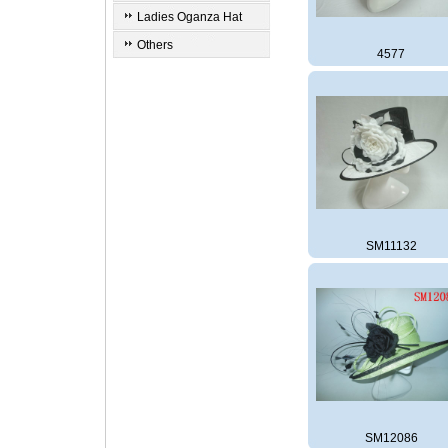
Ladies Oganza Hat
Others
4577
SM11132
SM12086